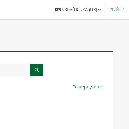
УКРАЇНСЬКА ‎(UK)‎
УВІЙТИ
ПОШУК КУРСІВ
Розгорнути всі