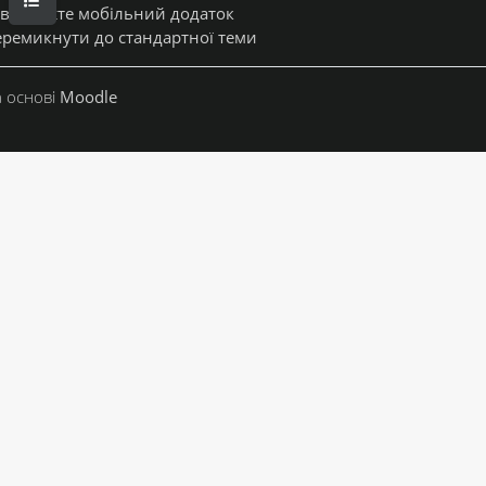
вантажте мобільний додаток
ремикнути до стандартної теми
 основі
Moodle