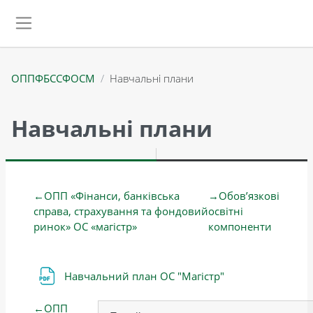
Перейти до головного вмісту
Бокова панель
ОППФБССФОСМ
Навчальні плани
Навчальні плани
Схема розділу
←
ОПП «Фінанси, банківська
→
Обов’язкові
справа, страхування та фондовий
освітні
ринок» ОС «магістр»
компоненти
Файл
Навчальний план ОС "Магістр"
←
ОПП