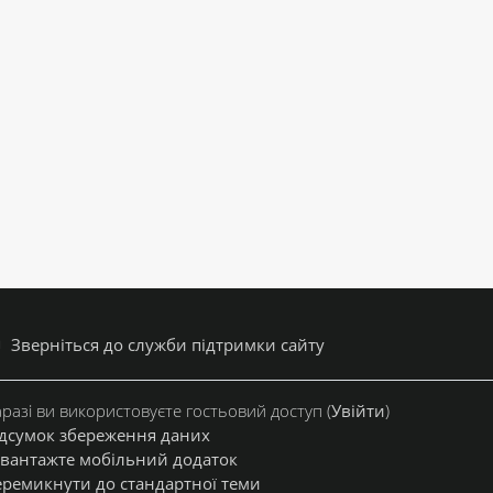
Зверніться до служби підтримки сайту
разі ви використовуєте гостьовий доступ (
Увійти
)
дсумок збереження даних
вантажте мобільний додаток
ремикнути до стандартної теми