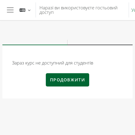
Перейти до головного вмісту
Наразі ви використовуєте гостьовий
У
доступ
Бокова панель
Зараз курс не доступний для студентів
ПРОДОВЖИТИ