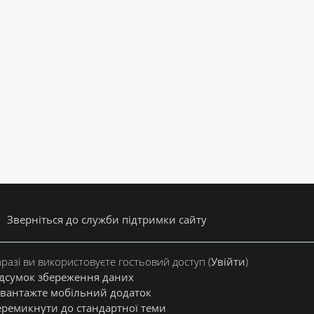
Зверніться до служби підтримки сайту
разі ви використовуєте гостьовий доступ (
Увійти
)
дсумок збереження даних
вантажте мобільний додаток
ремикнути до стандартної теми