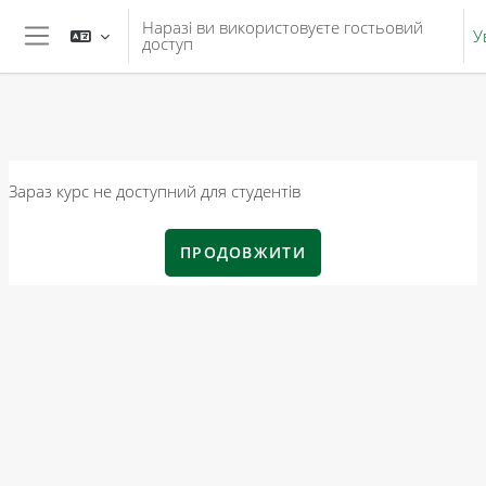
Перейти до головного вмісту
Наразі ви використовуєте гостьовий
У
доступ
Бокова панель
Зараз курс не доступний для студентів
ПРОДОВЖИТИ