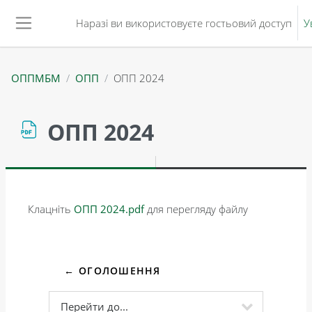
Перейти до головного вмісту
Наразі ви використовуєте гостьовий доступ
У
Бокова панель
ОППМБМ
ОПП
ОПП 2024
ОПП 2024
Умови завершення
Клацніть
ОПП 2024.pdf
для перегляду файлу
← ОГОЛОШЕННЯ