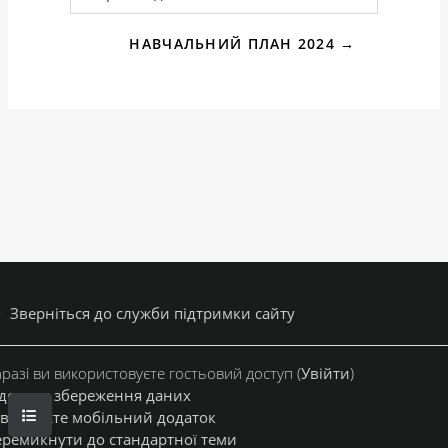
Перейти до...
НАВЧАЛЬНИЙ ПЛАН 2024 →
Зверніться до служби підтримки сайту
разі ви використовуєте гостьовий доступ (
Увійти
)
дсумок збереження даних
ВІДКРИТИЙ ПОКАЖЧИК КУРСУ
вантажте мобільний додаток
ремикнути до стандартної теми