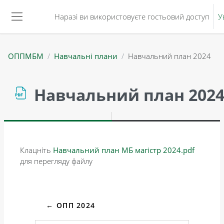
Перейти до головного вмісту
Наразі ви використовуєте гостьовий доступ
У
Бокова панель
ОППМБМ
Навчальні плани
Навчальний план 2024
Навчальний план 202
Умови завершення
Клацніть
Навчальний план МБ магістр 2024.pdf
для перегляду файлу
← ОПП 2024