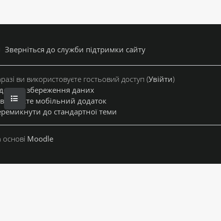
Зверніться до служби підтримки сайту
разі ви використовуєте гостьовий доступ (
Увійти
)
дсумок збереження даних
ВІДКРИТИЙ ПОКАЖЧИК КУРСУ
вантажте мобільний додаток
ремикнути до стандартної теми
 основі
Moodle