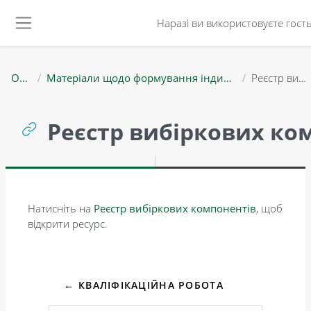
Перейти до головного вмісту
Наразі ви використовуєте гост
Бокова панель
ОППМБМ
Матеріали щодо формування індивідуальної освітньої траєкторії здобувачів вищої освіти
Реєстр вибіркових компонентів
Реєстр вибіркових ко
Умови завершення
Натисніть на
Реєстр вибіркових компонентів
, щоб
відкрити ресурс.
← КВАЛІФІКАЦІЙНА РОБОТА