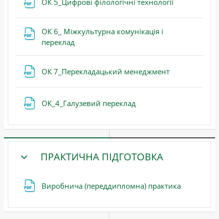
Файл
ОК 5_Цифрові філологічні технології
ОК 6_ Міжкультурна комунікація і
Файл
переклад
Файл
ОК 7_Перекладацький менеджмент
Файл
ОК_4_Галузевий переклад
ПРАКТИЧНА ПІДГОТОВКА
ЗГОРНУТИ
Файл
Виробнича (переддипломна) практика