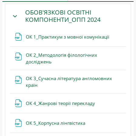
ОБОВ'ЯЗКОВІ ОСВІТНІ
КОМПОНЕНТИ_ОПП 2024
ЗГОРНУТИ
Файл
ОК 1_Практикум з мовної комунікації
ОК 2_Методологія філологічних
Файл
досліджень
ОК 3_Сучасна література англомовних
Файл
країн
Файл
ОК 4_Жанрові теорії перекладу
Файл
ОК 5_Корпусна лінгвістика