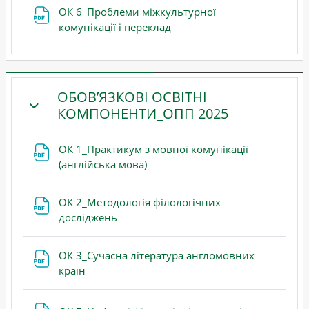
ОК 6_Проблеми міжкультурної
Файл
комунікації і переклад
ОБОВʼЯЗКОВІ ОСВІТНІ
КОМПОНЕНТИ_ОПП 2025
ЗГОРНУТИ
ОК 1_Практикум з мовної комунікації
Файл
(англійська мова)
ОК 2_Методологія філологічних
Файл
досліджень
ОК 3_Сучасна література англомовних
Файл
країн