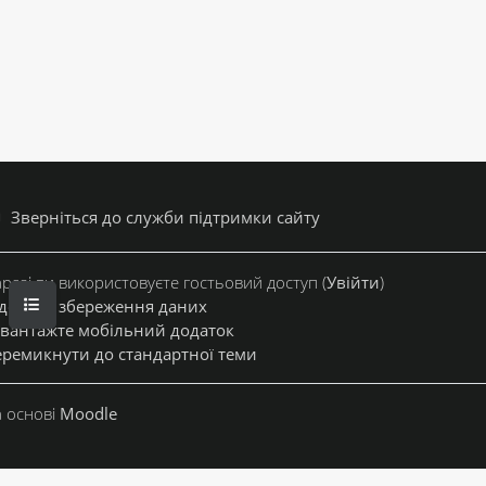
Зверніться до служби підтримки сайту
разі ви використовуєте гостьовий доступ (
Увійти
)
ВІДКРИТИЙ ПОКАЖЧИК КУРСУ
дсумок збереження даних
вантажте мобільний додаток
ремикнути до стандартної теми
 основі
Moodle