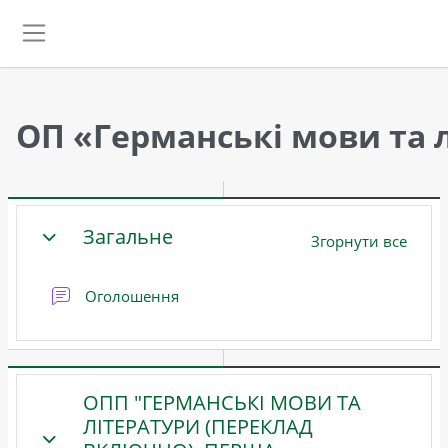
Перейти до головного вмісту
Бокова панель
ОП «Германські мови та л
Схема розділу
Загальне
Згорнути все
ЗГОРНУТИ
Форум
Оголошення
ОПП "ГЕРМАНСЬКІ МОВИ ТА
ЛІТЕРАТУРИ (ПЕРЕКЛАД