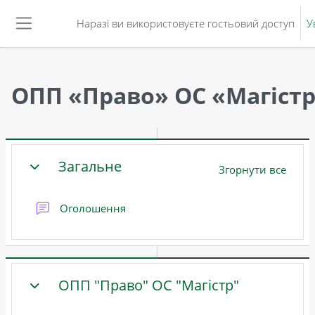
Перейти до головного вмісту
Наразі ви використовуєте гостьовий доступ
У
Бокова панель
ОПП «Право» ОС «Магіст
Схема розділу
Загальне
Згорнути все
ЗГОРНУТИ
Форум
Оголошення
ОПП "Право" ОС "Магістр"
ЗГОРНУТИ