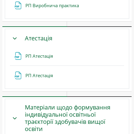
Файл
РП Виробнича практика
Атестація
ЗГОРНУТИ
Файл
РП Атестація
Файл
РП Атестація
Матеріали щодо формування
індивідуальної освітньої
траєкторії здобувачів вищої
ЗГОРНУТИ
освіти