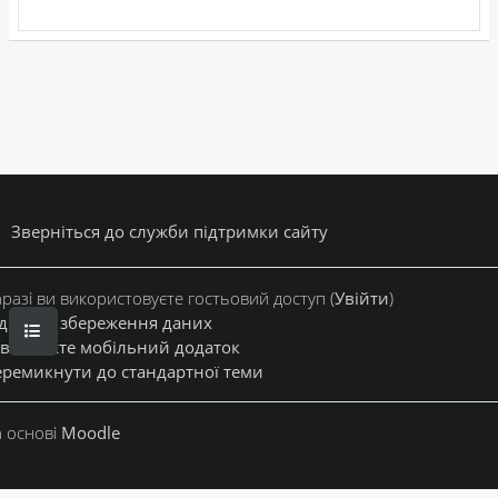
Зверніться до служби підтримки сайту
разі ви використовуєте гостьовий доступ (
Увійти
)
дсумок збереження даних
ВІДКРИТИЙ ПОКАЖЧИК КУРСУ
вантажте мобільний додаток
ремикнути до стандартної теми
 основі
Moodle