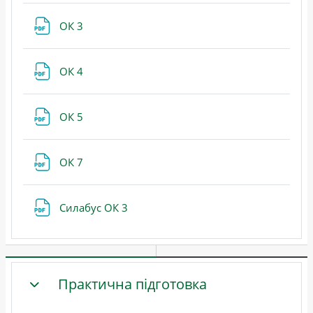
Файл
ОК 3
Файл
ОК 4
Файл
ОК 5
Файл
ОК 7
Файл
Cилабус ОК 3
Практична підготовка
ЗГОРНУТИ