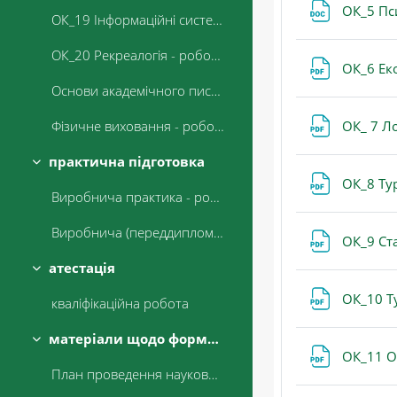
ОК_5 Пс
ОК_19 Інформаційні системи і технології в туризмі - робоча програма
ОК_20 Рекреалогія - робоча програма
ОК_6 Ек
Основи академічного письма - робоча програма
ОК_ 7 Л
Фізичне виховання - робоча програма
практична підготовка
Згорнути
ОК_8 Ту
Виробнича практика - робоча програма
Виробнича (переддипломна ) практика - робоча програма
ОК_9 Ст
атестація
Згорнути
ОК_10 Т
кваліфікаційна робота
матеріали щодо формування індивідуальної освітньої траєкторії здобувачів вищої освіти
Згорнути
ОК_11 О
План проведення наукових заходів на 2026 р.