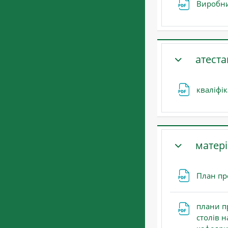
Виробни
атеста
ЗГОРНУТИ
кваліфі
матері
ЗГОРНУТИ
План пр
плани п
столів н