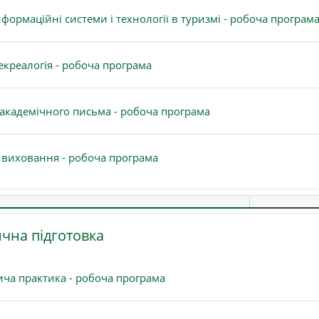
формаційні системи і технології в туризмі - робоча програм
Файл
екреалогія - робоча програма
Файл
академічного письма - робоча програма
Файл
 виховання - робоча програма
чна підготовка
Файл
ча практика - робоча програма