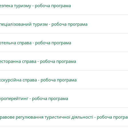
Файл
езпека туризму - робоча програма
Файл
пеціалізований туризм - робоча програма
Файл
отельна справа - робоча програма
Файл
есторанна справа - робоча програма
Файл
кскурсійна справа - робоча програма
Файл
уроперейтинг - робоча програма
равове регулювання туристичної діяльності - робоча прогр