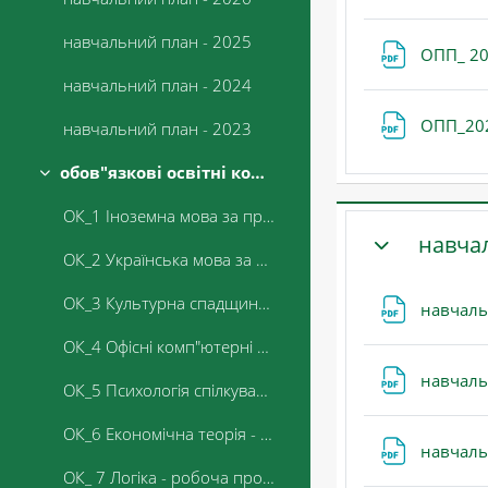
навчальний план - 2025
ОПП_ 2
навчальний план - 2024
ОПП_20
навчальний план - 2023
обов"язкові освітні компоненти
Згорнути
ОК_1 Іноземна мова за професійним спрямуванням - робоча програма
навча
ОК_2 Українська мова за професійним спрямуванням - робоча програма
ЗГОРНУТИ
ОК_3 Культурна спадщина України - робоча програма
навчаль
ОК_4 Офісні комп"ютерні технології - робоча програма
навчаль
ОК_5 Психологія спілкування та конфліктологія - робоча програма
ОК_6 Економічна теорія - робоча програма
навчаль
ОК_ 7 Логіка - робоча програма