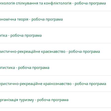
Ф
ихологія спілкування та конфліктологія - робоча програма
Файл
ономічна теорія - робоча програма
Файл
огіка - робоча програма
Файл
ристично-рекреаційне краєзнавство - робоча програма
Файл
атистика - робоча програма
Ф
уристично-рекреаційне країнознавство - робоча програма
Файл
рганізація туризму - робоча програма