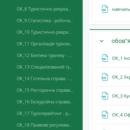
ОК_8 Туристично-рекреаційне краєзнавство - робоча програма
навчаль
ОК_9 Статистика - робоча програма
ОК_10 Туристично-рекреаційне країнознавство - робоча програма
обов"я
ОК_11 Організація туризму - робоча програма
ЗГОРНУТИ
ОК_12 Безпека туризму - робоча програма
ОК_1 Ін
ОК_13 Спеціалізований туризм - робоча програма
ОК_2 Ук
ОК_14 Готельна справа - робоча програма
ОК_15 Ресторанна справа - робоча програма
ОК_3 Ку
ОК_16 Екскурсійна справа - робоча програма
ОК_17 Туроперейтинг - робоча програма
ОК_4 Оф
ОК_18 Правове регулювання туристичної діяльності - робоча програма