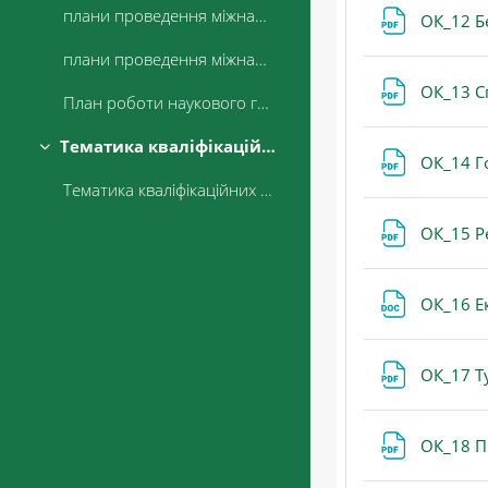
плани проведення міжнародних, всеукраїнських науково-практичних (науково-методичних) конференцій, круглих столів науково-педагогічного складу, студентських наукових конференцій, олімпіад, конкурсів, круглих столів кафедри ТГРС на 2025 рік Файл
ОК_12 Б
плани проведення міжнародних, всеукраїнських науково-практичних (науково-методичних) конференцій, круглих столів науково-педагогічного складу, студентських наукових конференцій, олімпіад, конкурсів, круглих столів кафедри ТГРС на 2024 рік Файл
ОК_13 С
План роботи наукового гуртка "Простір дослідження туризму та гостинності"
Тематика кваліфікаційних робіт
Згорнути
ОК_14 Г
Тематика кваліфікаційних робіт
ОК_15 Р
ОК_16 Е
ОК_17 Т
ОК_18 П