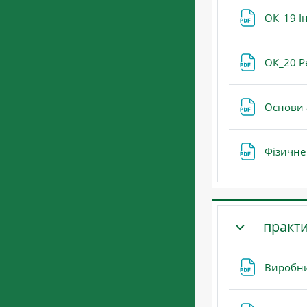
ОК_19 Ін
ОК_20 Р
Основи 
Фізичне
практи
ЗГОРНУТИ
Виробни