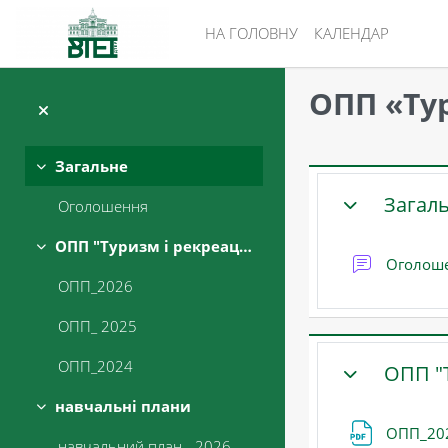
Перейти до головного вмісту
НА ГОЛОВНУ
КАЛЕНДАР
ОПП «Тур
Загальне
Схема роз
Згорнути
Загал
Оголошення
ЗГОРНУТИ
ОПП "Туризм і рекреація" ОС "бакалавр"
Згорнути
Оголош
ОПП_2026
ОПП_ 2025
ОПП_2024
ОПП "Т
ЗГОРНУТИ
навчальні плани
Згорнути
ОПП_20
навчальний план - 2026