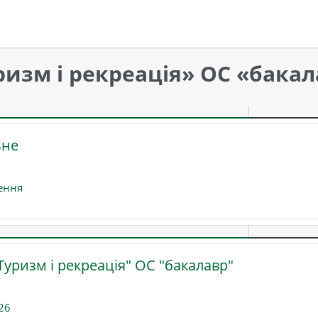
изм і рекреація» ОС «бака
ділу
ьне
Форум
ення
уризм і рекреація" ОС "бакалавр"
Файл
26