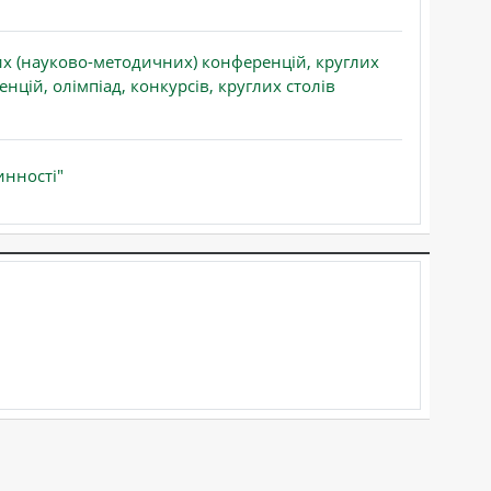
х (науково-методичних) конференцій, круглих
нцій, олімпіад, конкурсів, круглих столів
Файл
инності"