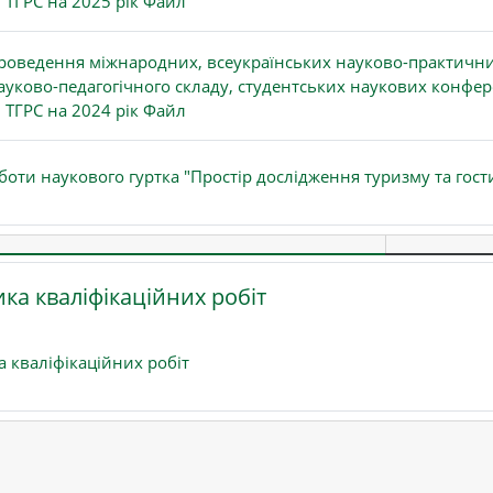
 ТГРС на 2025 рік Файл
роведення міжнародних, всеукраїнських науково-практични
ауково-педагогічного складу, студентських наукових конфере
 ТГРС на 2024 рік Файл
боти наукового гуртка "Простір дослідження туризму та гост
ка кваліфікаційних робіт
Файл
а кваліфікаційних робіт