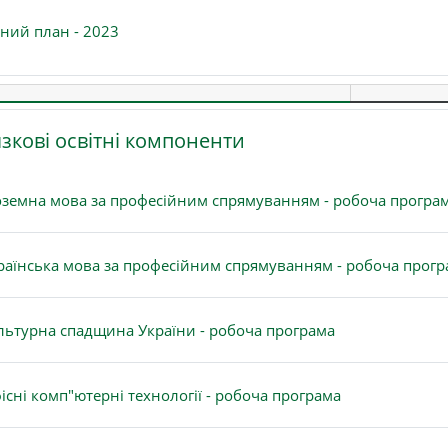
Файл
ний план - 2023
зкові освітні компоненти
оземна мова за професійним спрямуванням - робоча програ
раїнська мова за професійним спрямуванням - робоча прог
Файл
льтурна спадщина України - робоча програма
Файл
існі комп"ютерні технології - робоча програма