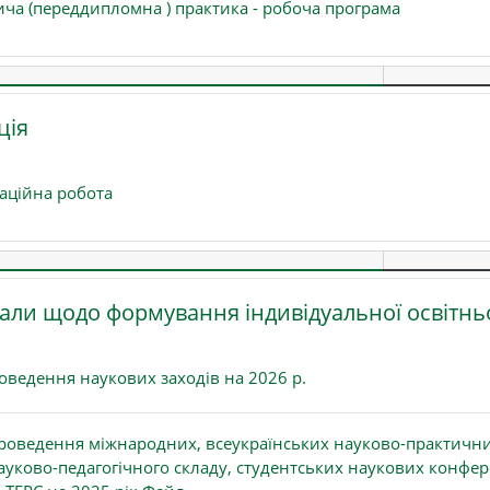
Файл
ча (переддипломна ) практика - робоча програма
ція
Файл
каційна робота
али щодо формування індивідуальної освітньої
Файл
оведення наукових заходів на 2026 р.
роведення міжнародних, всеукраїнських науково-практични
ауково-педагогічного складу, студентських наукових конфере